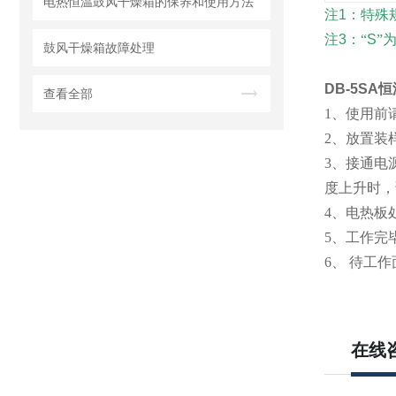
电热恒温鼓风干燥箱的保养和使用方法
注
1
：特殊
注
3
：“
S
”
鼓风干燥箱故障处理
DB-5S
查看全部
1
、使用前
2
、放置装
3
、接通电
度上升时，
4
、电热板
5
、工作完
6
、
待工作
在线