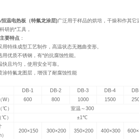
A恒温电热板（特氟龙涂层)
广泛用于样品的烘培，干燥和作其它
科研的*工具，
主要特点
：
采用特殊成型工艺制作，高温状态无翘曲变形。
选用优质不锈钢，有*的抗腐蚀性能。
温快且均匀，使用安全可靠。
喷涂特氟龙图层，增强了耐腐蚀性能
DB-1
DB-2
DB-3
DB-4
DB
（
W
）
600
800
1000
1500
25
（
℃）
室温～
300
（℃）
±1
℃
寸
200×150
300×200
350×200
400×300
600×
m
）