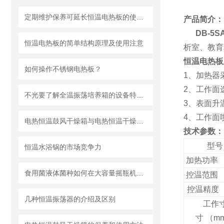
定期维护保养可延长恒温电热板的使用寿命
产品简介：
DB-5S
恒温电热板的简单结构原理及使用注意
析室、教育
恒温电热板
如何操作不锈钢电热板？
1、加热器
2、工作面
不光要了解全温振荡培养箱的设备特点，还要知道这些要注意的事情！
3、表面升
4、工作面
电热恒温鼓风干燥箱与电热恒温干燥箱的区别与优势
技术参数：
型号
恒温水浴锅的市场竞争力
加热功率
食用菌液体菌种如何在大容量摇瓶机中得到好的培养
控温范围
控温精度
几种恒温振荡器的介绍及区别
工作
寸
（
m