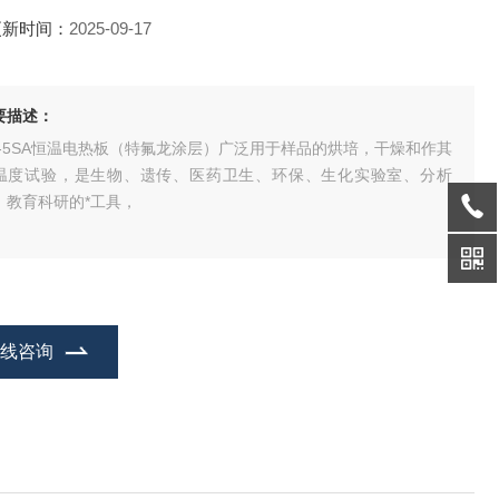
更新时间：
2025-09-17
要描述：
B-5SA恒温电热板（特氟龙涂层）广泛用于样品的烘培，干燥和作其
温度试验，是生物、遗传、医药卫生、环保、生化实验室、分析
、教育科研的*工具，
在线咨询