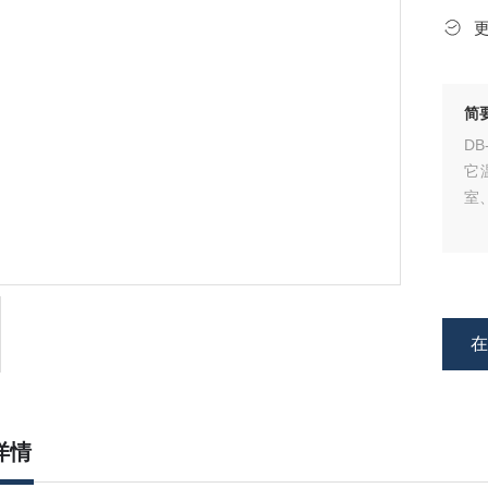
简
D
它
室
详情