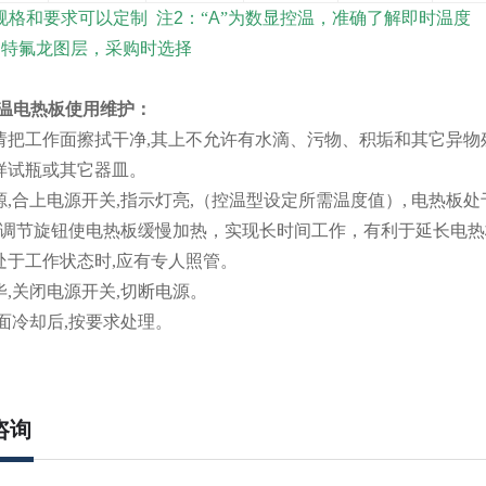
规格和要求可以定制
注
2
：“
A
”为数显控温，准确了解即时温度
为特氟龙图层，采购时选择
A恒温电热板使用维护：
请把工作面擦拭干净
,
其上不允许有水滴、污物、积垢和其它异物
样试瓶或其它器皿。
源
,
合上电源开关
,
指示灯亮
,（
控温型设定所需温度值
）,
电热板处
调节旋钮使电热板缓慢加热，实现长时间工作，有利于延长电热
处于工作状态时
,
应有专人照管。
毕
,
关闭电源开关
,
切断电源。
面冷却后
,
按要求处理。
咨询