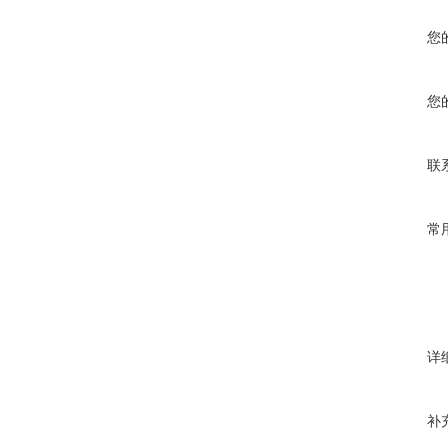
您
您
联
常
详
补