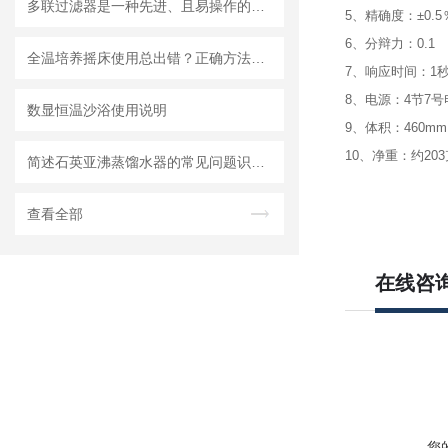
多联过滤器是一种先进、且易操作的全自动过滤装置
5、精确度：±0.5
6、分辩力：0.1
全温培养摇床使用总出错？正确方法一键解锁！
7、响应时间：1
8、电源：4节7号
数显恒温沙浴使用说明
9、体积：460mm
10、净重：约203
简述石英亚沸蒸馏水器的常见问题识别与解决方法
查看全部
在线咨
您