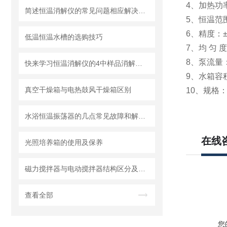
4、加热功率
简述恒温消解仪的常见问题相应解决方法
5、恒温范围
6、精度：±
低温恒温水槽的选购技巧
7、均 匀 度
8、泵流量：
快来学习恒温消解仪的4中样品消解方法
9、水箱容积：
真空干燥箱与电热鼓风干燥箱区别
10、规格
水浴恒温振荡器的几点常见故障和解决方法
在线
光照培养箱的使用及保养
磁力搅拌器与电动搅拌器结构区分及注意事项
查看全部
您