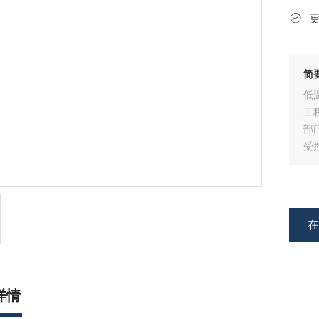
简
低
工
部
受
试
源
详情