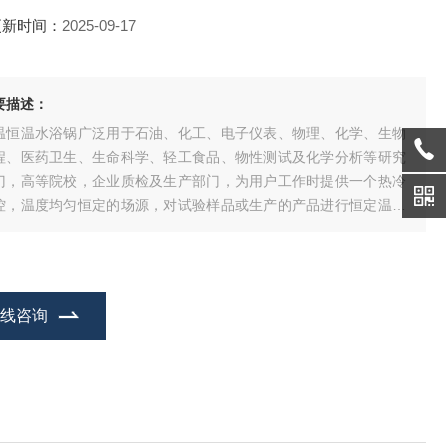
更新时间：
2025-09-17
要描述：
温恒温水浴锅广泛用于石油、化工、电子仪表、物理、化学、生物
程、医药卫生、生命科学、轻工食品、物性测试及化学分析等研究
门，高等院校，企业质检及生产部门，为用户工作时提供一个热冷
控，温度均匀恒定的场源，对试验样品或生产的产品进行恒定温度
验或测试，也可作为直接加热或制冷和辅助加热或制冷的热源或冷
。
在线咨询