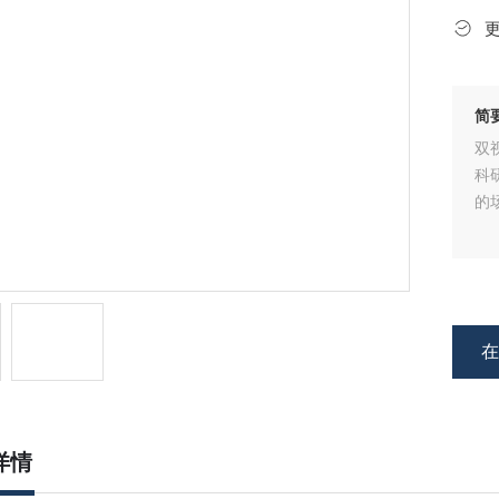
简
双
科
的
详情