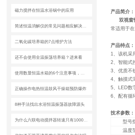
磁力搅拌在恒温水浴锅中的应用
产品简介：
双视窗
简述恒温消解仪的常见问题相应解决方法
常适用于在
二氧化碳培养箱的7点维护方法
产品特点：
1、该机采
还不会使用全温振荡培养箱？进来看
2、智能式
3、优质不
使用数显恒温水箱的6个注意事项，看看你注意到了没？
4、触摸式
5、LED
正确操作电热恒温鼓风干燥箱预防爆炸
6、配有循
8种手法找出水浴恒温振荡器故障源头
技术参数：
为什么六联电动搅拌器转速只有1000转/分？
型号
温度