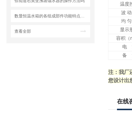
你知道石英亚沸蒸馏水器的操作方法吗
温度
波 动
数显恒温水箱的各组成部件功能特点分享
均 匀
显示
查看全部
容积（
电 
备 
注：我厂
您设计出
在线