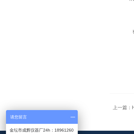
上一篇：
请您留言
金坛市成辉仪器厂24h：18961260