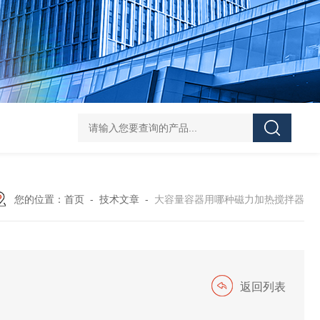
HY-100L大容量恒温油浴锅
YHJ-20恒温搅拌油浴锅
YHJ-4
您的位置：
首页
-
技术文章
-
大容量容器用哪种磁力加热搅拌器
返回列表