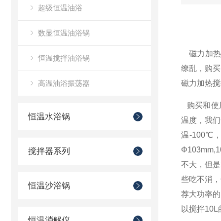
超级恒温油浴
数显恒温油浴锅
磁力加
恒温搅拌油浴锅
缭乱，购买
高温油浴振荡器
磁力加热搅
购买和使用
恒温水浴锅
温度，我们
温
-100
℃
Φ
103mm,1
搅拌器系列
不大，但是
些吃不消，
恒温沙浴锅
荐大功率的
以搅拌
10L
恒温消解仪