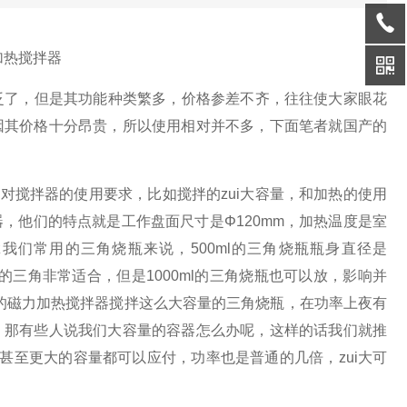
加热搅拌器
泛了，但是其功能种类繁多，价格参差不齐，往往使大家眼花
因其价格十分昂贵，所以使用相对并不多，下面笔者就国产的
搅拌器的使用要求，比如搅拌的zui大容量，和加热的使用
器，他们的特点就是工作盘面尺寸是Φ
120mm
，加热温度是室
拿我们常用的三角烧瓶来说，
500ml
的三角烧瓶瓶身直径是
的三角非常适合，但是
1000ml
的三角烧瓶也可以放，影响并
的磁力加热搅拌器搅拌这么大容量的三角烧瓶，在功率上夜有
，那有些人说我们大容量的容器怎么办呢，这样的话我们就推
l甚至
更大的容量都可以应付，功率也是普通的几倍，zui大可