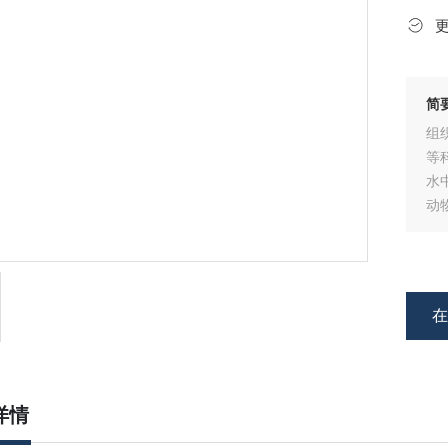
简
组
等
水
动
分
需
详情