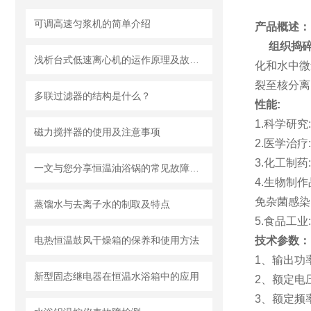
可调高速匀浆机的简单介绍
产品概述：
组织捣
浅析台式低速离心机的运作原理及故障检修方法
化和水中微
裂至核分离
多联过滤器的结构是什么？
性能:
1.科学研
磁力搅拌器的使用及注意事项
2.医学治
3.化工制
一文与您分享恒温油浴锅的常见故障相应解决方法
4.生物制
免杂菌感染
蒸馏水与去离子水的制取及特点
5.食品工
电热恒温鼓风干燥箱的保养和使用方法
技术参数：
1、输出功率
新型固态继电器在恒温水浴箱中的应用
2、额定电压
3、额定频率