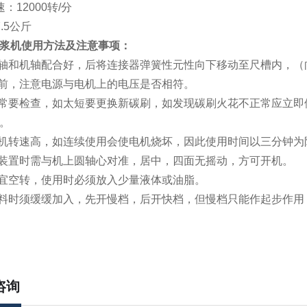
：12000转/分
.5公斤
浆机使用方法及注意事项：
刀轴和机轴配合好，后将连接器弹簧性元性向下移动至尺槽内，
之前，注意电源与电机上的电压是否相符。
经常要检查，如太短要更换新碳刷，如发现碳刷火花不正常应立
。
电机转速高，如连续使用会使电机烧坏，因此使用时间以三分钟为
杯装置时需与机上圆轴心对准，居中，四面无摇动，方可开机。
不宜空转，使用时必须放入少量液体或油脂。
物料时须缓缓加入，先开慢档，后开快档，但慢档只能作起步作用
咨询