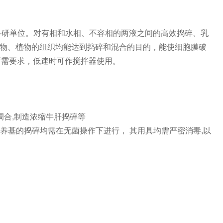
科研单位。对有相和水相、不容相的两液之间的高效捣碎、乳
物、植物的组织均能达到捣碎和混合的目的，能使细胞膜破
所需要求，低速时可作搅拌器使用。
调合,制造浓缩牛肝捣碎等
养基的捣碎均需在无菌操作下进行， 其用具均需严密消毒,以