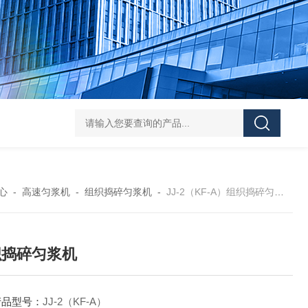
HY-100L大容量恒温油浴锅
YHJ-20恒温搅拌油浴锅
YHJ-4
心
-
高速匀浆机
-
组织捣碎匀浆机
-
JJ-2（KF-A）组织捣碎匀浆机
织捣碎匀浆机
产品型号：
JJ-2（KF-A）