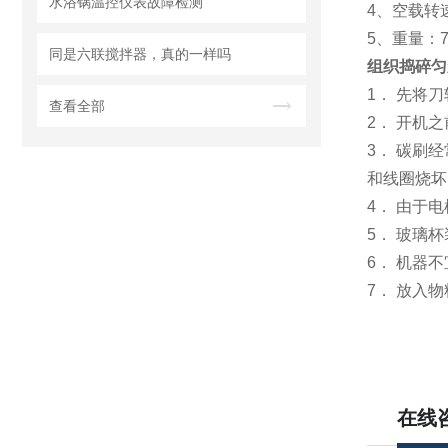
水浴锅温控仪表故障检测
4、空载转速
5、重量：7
同是六联搅拌器，真的一样吗
组织捣碎匀
1． 先将
查看全部
2． 开机
3． 碳刷
和线圈烧坏
4． 由于
5． 玻璃
6． 机器
7． 放入
在线