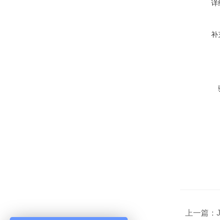
详
补
上一篇：