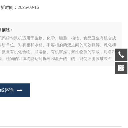
更新时间：
2025-09-16
要描述：
织捣碎匀浆机适用于生物、化学、细胞、植物、食品卫生有机合成
科研单位。对有相和水相、不容相的两液之间的高效捣碎、乳化和
中微量有机化合物、脂溶物、有机溶媒可溶性物质的萃取，对各种
物、植物的组织均能达到捣碎和混合的目的，能使细胞膜破裂至核
离，并能使DNA链断裂或大分子物质断裂小分子物质，达到实验所
要求，低速时可作搅拌器使用。
在线咨询