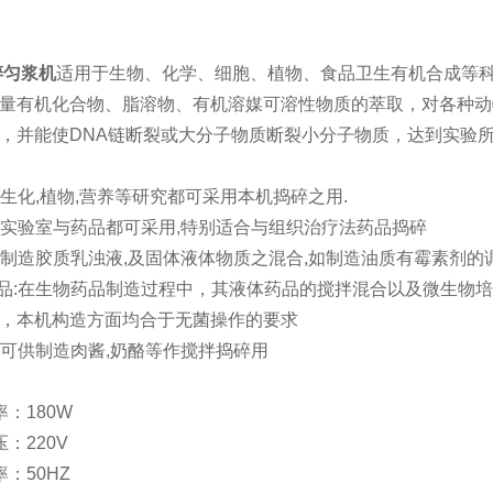
碎匀浆机
适用于生物、化学、细胞、植物、食品卫生有机合成等
量有机化合物、脂溶物、有机溶媒可溶性物质的萃取，对各种动
，并能使DNA链断裂或大分子物质断裂小分子物质，达到实验
究:生化,植物,营养等研究都可采用本机捣碎之用.
疗:实验室与药品都可采用,特别适合与组织治疗法药品捣碎
药:制造胶质乳浊液,及固体液体物质之混合,如制造油质有霉素剂的
作品:在生物药品制造过程中，其液体药品的搅拌混合以及微生物培
，本机构造方面均合于无菌操作的要求
业:可供制造肉酱,奶酪等作搅拌捣碎用
：180W
：220V
：50HZ