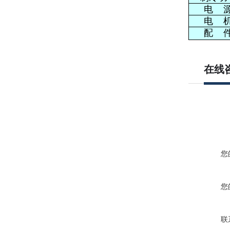
电 
电 
配 
在线
您
您
联