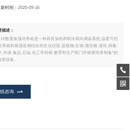
更新时间：
2025-09-16
要描述：
S-1E数显振荡培养箱是一种具有加热和制冷双向调温系统,温度可控
培养箱和振荡器相结合的生化仪器,是植物,生物,微生物,遗传,病毒,
学,环保,食品,石油,化工等科研,教育和生产部门作精密培养制备*的
验室设备。
在线咨询