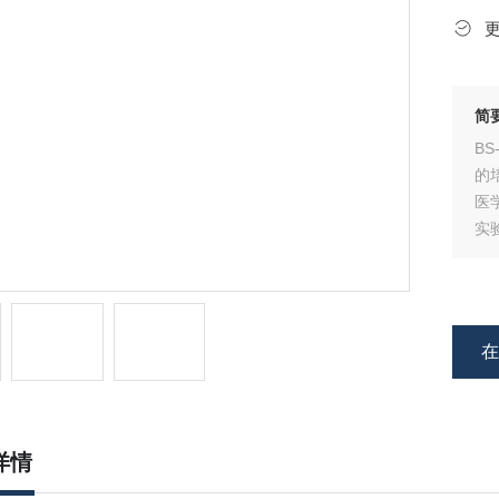
简
B
的
医
实
详情