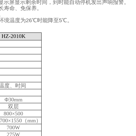
晶显示屏显示剩余时间，到时能自动停机发出声响报警。
长寿命、免保养。
。
境温度为26℃时能降至5℃。
HZ-2010K
温度、时间
Φ30mm
双层
800×500
×700×1550（mm）
700W
275W