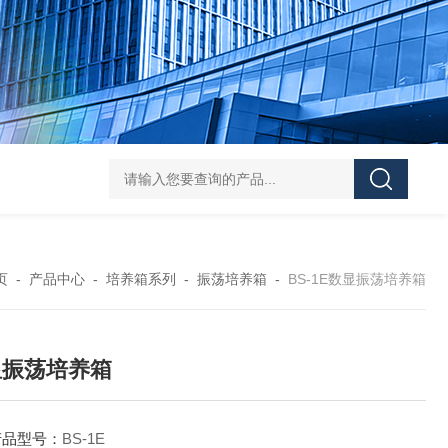
HY-100L大容量恒温油浴锅
YHJ-20恒温搅拌油浴锅
YHJ-4
页
-
产品中心
-
培养箱系列
-
振荡培养箱
-
BS-1E数显振荡培养箱
显振荡培养箱
产品型号：
BS-1E