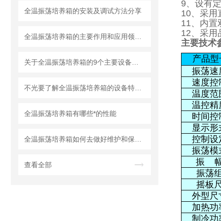
9、设有
全温振荡培养箱的安装及调试方法分享
10、采
11、内
12、采
全温振荡培养箱的主要作用和应用领域是什么
主要技术
产品型
关于全温振荡培养箱的9个主要设备特点你都了解多少
振荡速
速度控
不光要了解全温振荡培养箱的设备特点，还要知道这些要注意的事情！
温度范
温控精
全温振荡培养箱有哪些*的性能
时间控
显示形
控制设
全温振荡培养箱如何去做好维护和保养呢？
振荡模
振 
查看全部
振荡
摇板
外型尺
加热功
制冷功