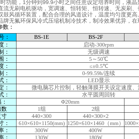
定时功能，1分钟到99.9小时之间任意设定培养时间，液
用直流无刷电机驱动，宽调速、恒转矩、恒转速、无炭刷、
置双鼓风循环装置，配合合理的风道设计，温度均匀度更高
用品牌无氟环保风冷式压缩机制冷技术，制冷效果优异，在环
参数：
号：
BS-1E
BS-2F
度：
启动-300rpm
制：
无级调速
围：
5～50℃
度：
≤±0.5℃
制：
0-99.59h/连续
式：
LED显示
定：
微电脑芯片控制，轻触薄膜开关设定速度、
式：
水平圆周回转
幅：
Φ20mm
组数
1组
2组
尺寸
440×300
440×300×2
寸：
610×610×1150(mm)
1250×610×1460（mm）
1000
率：
300W
400W
率：
130W
180W