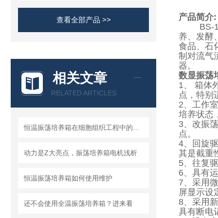
产品简介:
查看全部产品 >>
BS-
养、发酵
食品、石
制对流气
器。
相关文章
数显振荡
1、 箱
RELATED ARTICLES
点，特别
2、工作
培养状态
3、改振
恒温振荡培养箱在细胞组织工程中的应用
点。
4、回旋
其是截重
动力是Z大亮点，振荡培养箱电机浅析
5、往复
6、具有
恒温振荡培养箱如何使用维护
7、采用
屏显示设
8、采用
还不会使用全温振荡培养箱？进来看
具有断电