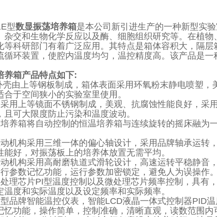
1E型
数显振荡培养箱
是本公司新引进生产的一种新型实验
、杂交和生物化学反应以及酶、细胞组织研究等。在植物
化等科研部门有着广泛应用。其特点是箱体容积大，隔层
流循环装置，使腔内温度均匀，温控精度高。该产品是一
培养箱产品特点如下:
体外壳由上等钢板制成，箱体表面采用环氧粉末静电喷塑，
适合于空间狭小的实验室里使用。
室采用上等镜面不锈钢制成，美观、抗腐蚀性能良好，采
，且可大限度防止污染和温度波动。
荡培养箱将自动控制的恒温培养箱与连续旋转的摇床融为
驱动机构采用三维一体的偏心轴设计，采用品牌轴承运转
性能好，对振荡板上的培养体放置无需平均。
驱动机构采用高耐磨轨道式滑轮设计，高速运转平稳静音
运行参数记忆功能，运行参数加密锁定，避免人为误操作
微处理芯片PI型温度控制以及微处理芯片频率控制，具有
定温度和实际温度以及设定频率和实际频率。
新型品牌智能温控仪表，智能LCD液晶一体式控制器PI
记忆功能，操作简单，控制准确，清晰直观，读数范围内