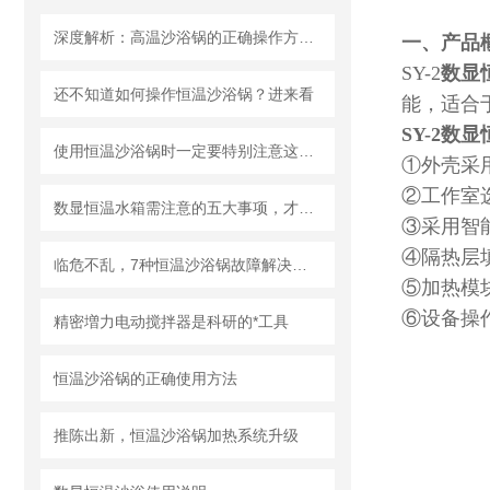
深度解析：高温沙浴锅的正确操作方法全攻略
一、产品
SY-2
数显
还不知道如何操作恒温沙浴锅？进来看
能，适合
SY-2
数显
使用恒温沙浴锅时一定要特别注意这两点
①外壳采
②工作室
数显恒温水箱需注意的五大事项，才能保证能够很好的工作
③采用智
④隔热层
临危不乱，7种恒温沙浴锅故障解决办法
⑤加热模
⑥设备操
精密増力电动搅拌器是科研的*工具
恒温沙浴锅的正确使用方法
推陈出新，恒温沙浴锅加热系统升级