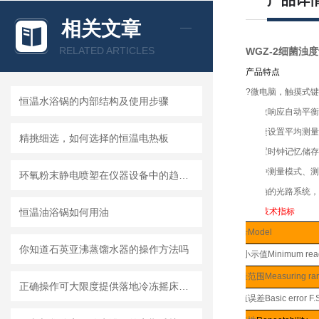
产品详
相关文章
RELATED ARTICLES
WGZ-2细菌浊
产品特点
?
微电脑，触摸式键
恒温水浴锅的内部结构及使用步骤
?
读数响应自动平衡
?
快捷设置平均测量
精挑细选，如何选择的恒温电热板
?
内置时钟记忆储存
?
多种测量模式、测
环氧粉末静电喷塑在仪器设备中的趋势和优势
?
精确的光路系统，
恒温油浴锅如何用油
技术指标
型号
Model
你知道石英亚沸蒸馏水器的操作方法吗
zui小示值
Minimum rea
测量范围
Measuring ra
正确操作可大限度提供落地冷冻摇床实验的成功率
示值
误差
Basic error F.