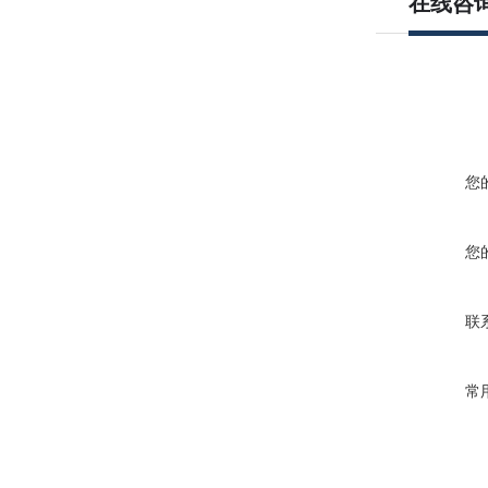
在线咨
您
您
联
常