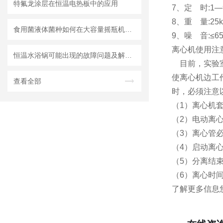
特氟龙涂层在恒温电热板中的应用
7、定 时:1
8、重 量:25k
食用菌液体菌种如何在大容量摇瓶机中得到好的培养
9、噪 音:≤65
离心机使用注
恒温水浴锅可能出现的故障问题及解决方案
目前，实验室
使离心机边工
查看全部
时，必须注意
（1）离心机
（2）电动离
（3）离心管
（4）启动离
（5）分离结
（6）离心时
了解更多信息