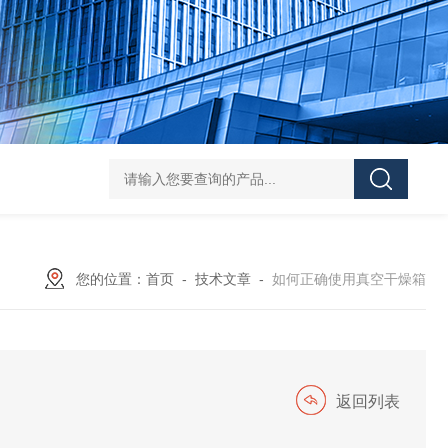
HY-100L大容量恒温油浴锅
YHJ-20恒温搅拌油浴锅
YHJ-4
您的位置：
首页
-
技术文章
-
如何正确使用真空干燥箱
返回列表