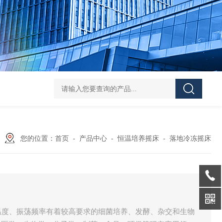
HY-100L大容量恒温油浴锅
YHJ-20恒温搅拌油浴锅
YHJ-4
您的位置：
首页
-
产品中心
-
恒温培养摇床
-
落地冷冻摇床
对温度、振荡频率有着较高要求的细菌培养、发酵、杂交和生物