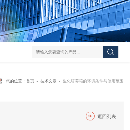
HY-100L大容量恒温油浴锅
YHJ-20恒温搅拌油浴锅
YHJ-4
您的位置：
首页
-
技术文章
-
生化培养箱的环境条件与使用范围
返回列表