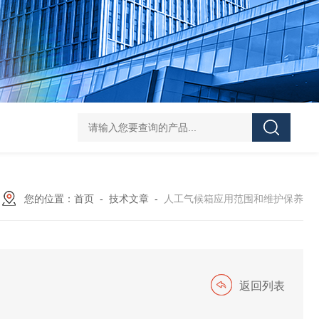
HY-100L大容量恒温油浴锅
YHJ-20恒温搅拌油浴锅
YHJ-4
您的位置：
首页
-
技术文章
-
人工气候箱应用范围和维护保养
返回列表