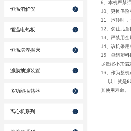
9、本机严禁
恒温消解仪
10、更换保
11、运转时
12、勿让儿
恒温电热板
13、严禁用
14、该机采
恒温培养摇床
15、每组塑
尽量缩小其偏
滤膜抽滤装置
16、作为整
以上就是
8
其使用寿命。
多功能振荡器
离心机系列