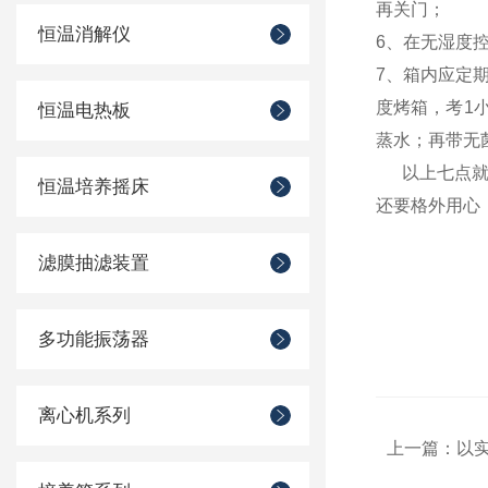
再关门；
恒温消解仪
6、在无湿度
7、箱内应定
度烤箱，考1
恒温电热板
蒸水；再带无
以上七点就
恒温培养摇床
还要格外用心
滤膜抽滤装置
多功能振荡器
离心机系列
上一篇：
以