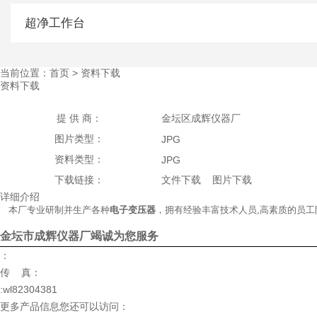
超净工作台
当前位置：首页 > 资料下载
资料下载
提 供 商：
金坛区成辉仪器厂
图片类型：
JPG
资料类型：
JPG
下载链接：
文件下载
图片下载
详细介绍
本厂专业研制并生产各种
电子变压器
，拥有经验丰富技术人员,高素质的员工队
金坛市成辉仪器厂竭诚为您服务
：
传
真：
:wl82304381
更多产品信息您还可以访问：