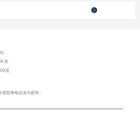
PG
59 次
903次
。欢迎您来电洽淡与咨询：