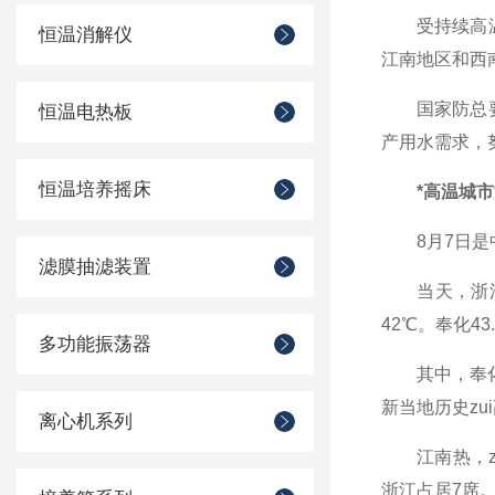
受持续高温少
恒温消解仪
江南地区和西
国家防总要求
恒温电热板
产用水需求，
恒温培养摇床
*高温城
8月7日是中
滤膜抽滤装置
当天，浙江有
42℃。奉化43
多功能振荡器
其中，奉化刷新
新当地历史zu
离心机系列
江南热，zu
浙江占居7席