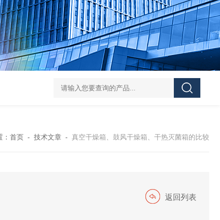
HY-100L大容量恒温油浴锅
YHJ-20恒温搅拌油浴锅
YHJ-4
置：
首页
-
技术文章
-
真空干燥箱、鼓风干燥箱、干热灭菌箱的比较
返回列表