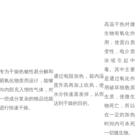
高温干热对微
生物有氧化作
用，使蛋白质
变性，电介质
浓缩引起中
毒。其中主要
专为干燥热敏性易分解和
通过电阻加热，箱内温
是通过氧化作
易氧化物质而设计，能够
度升高再加上吹风，使
用破坏细胞原
向内部充入惰性气体，对
水分快速蒸发掉，从而
生质，使微生
一些成分复杂的物品也能
达到干燥的目的。
物死亡，所以
进行快速干燥。
在一定的加热
时间内可杀死
一切微生物。