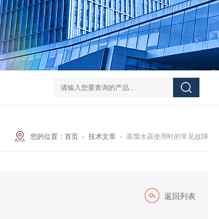
HY-100L大容量恒温油浴锅
YHJ-20恒温搅拌油浴锅
YHJ-4
您的位置：
首页
-
技术文章
-
蒸馏水器使用时的常见故障
返回列表