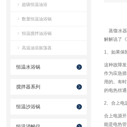
超级恒温油浴
数显恒温油浴锅
蒸馏水
恒温搅拌油浴锅
解解说了《
高温油浴振荡器
1
、如果保
这种故障发
恒温水浴锅
作为应急措
用的。有时
搅拌器系列
的电热丝通
2
、合上电
恒温沙浴锅
合上电源开
能是电热管
恒温消解仪