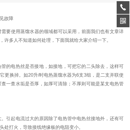
见故障
对需要使用蒸馏水器的领域都可以采用，前面我们也有文章详
，许多人不知道如何处理，下面我就给大家介绍一下。
热管的电热丝是否接地，如接地，可把它的二头除去，这样可
把它更换掉。如
20
升
/
时电热蒸馏水器为
6
支
3
组，是二支并联使
可查一查水垢是否厚，如厚可清除；不厚则可能是某支电热管
大。引起电流过大的原因除了电热管中电热丝接地外，还有可
头处打火，导致接线绝缘板的电阻变小。