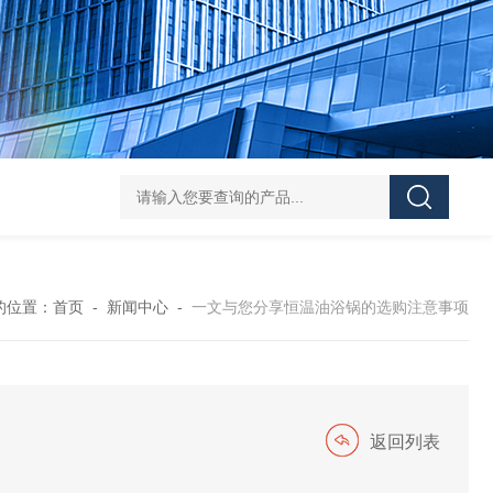
HY-100L大容量恒温油浴锅
YHJ-20恒温搅拌油浴锅
YHJ-4
的位置：
首页
-
新闻中心
-
一文与您分享恒温油浴锅的选购注意事项
返回列表